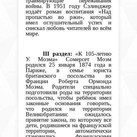
травмирующие переживания
войны. В 1951 году Сэлинджер
издаёт роман воспитания «Над
пропастью во ржи», который
имел оглушительный успех и
снискал любовь читателей во всём
мире.
III
раздел:
«К 105-летию
У. Моэма» Сомерсет Моэм
родился 25 января 1874 года в
Париже, в семье юриста
британского посольства во
Франции
Роберта Ормонда
Моэма. Родители специально
подготовили роды на территории
посольства, чтобы ребёнок имел
законные основания говорить,
что родился на территории
Великобритании: ожидалось
принятие закона, по которому все
дети, родившиеся на французской
территории, автоматически
становились французскими