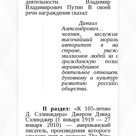
деятельности.
Владимир
Владимирович Путин В своей
речи награждения сказал:
Даниил
Александрович… это
человек, заслуживший
высочайший моральный
авторитет в нашей
стране, уважение
миллионов людей за свою
гражданскую позицию,
неравнодушное и
деятельное отношение к
духовному и культурному
развитию российского
общества.
II
раздел:
«К 105-летию
Д. Сэлинждера» Джером Дэвид
Сэлинджер (1 января 1919 — 27
января 2010) — американский
писатель, произведения которого
увидели свет в журнале The New