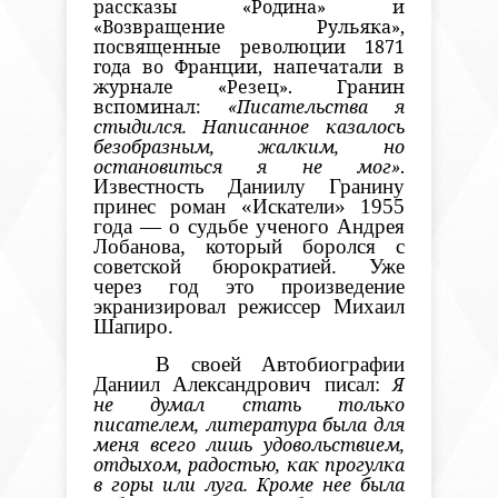
рассказы «Родина» и
«Возвращение Рульяка»,
посвященные революции 1871
года во
Франции
, напечатали в
журнале «Резец». Гранин
вспоминал:
«Писательства я
стыдился. Написанное казалось
безобразным, жалким, но
остановиться я не мог»
.
Известность Даниилу Гранину
принес роман «Искатели» 1955
года — о судьбе ученого Андрея
Лобанова, который боролся с
советской бюрократией. Уже
через год это произведение
экранизировал режиссер Михаил
Шапиро.
В своей Автобиографии
Даниил Александрович писал:
Я
не думал стать только
писателем, литература была для
меня всего лишь удовольствием,
отдыхом, радостью, как прогулка
в горы или луга. Кроме нее была