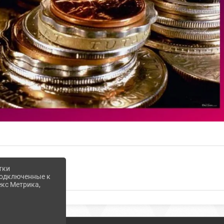
тки
 подключенные к
екс Метрика,