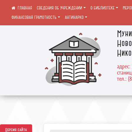
СВЕДЕНИЯ ОБ УЧРЕЖДЕНИИ
О БИБЛИОТЕКЕ
МЕРО
ФИНАНСОВАЯ ГРАМОТНОСТЬ
АНТИНАРКО
Муни
Ново
Нико
адрес:
станиц
тел.: (
Версия сайта